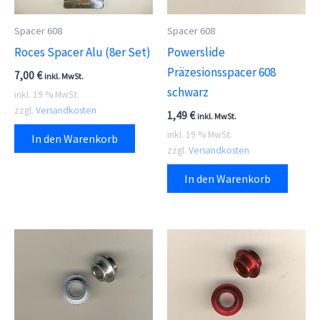
Spacer 608
Spacer 608
Roces Spacer Alu (8er Set)
Powerslide
Präzesionsspacer 608
7,00
€
inkl. MwSt.
schwarz
inkl. 19 % MwSt.
zzgl.
Versandkosten
1,49
€
inkl. MwSt.
inkl. 19 % MwSt.
In den Warenkorb
zzgl.
Versandkosten
In den Warenkorb