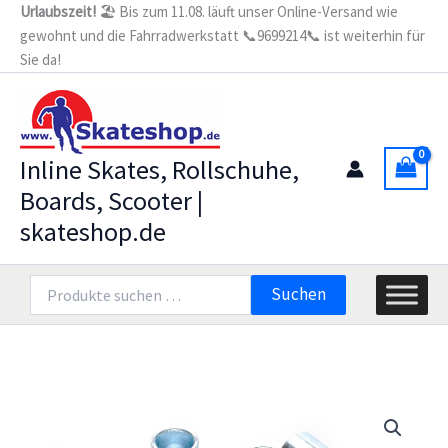
Zum
Urlaubszeit!
🏖️ Bis zum 11.08. läuft unser Online-Versand wie
gewohnt und die Fahrradwerkstatt 📞9699214📞 ist weiterhin für
Inhalt
Sie da!
springen
Inline Skates, Rollschuhe,
Boards, Scooter |
skateshop.de
Suchen
Suchen
nach: