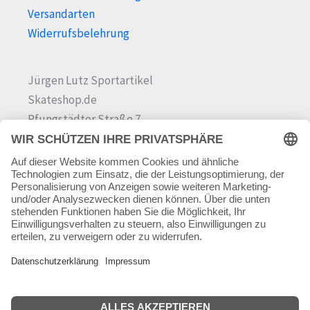
Versandarten
Widerrufsbelehrung
Jürgen Lutz Sportartikel
Skateshop.de
Pfungstädter Straße 7
64342 Seeheim-Jugenheim
Tel.
06257 868181
Mail:
info@skateshop.de
Warenkorb
Mein Konto