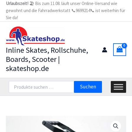
Zum
Urlaubszeit!
🏖️ Bis zum 11.08. läuft unser Online-Versand wie
gewohnt und die Fahrradwerkstatt 📞9699214📞 ist weiterhin für
Inhalt
Sie da!
springen
Inline Skates, Rollschuhe,
Boards, Scooter |
skateshop.de
Suchen
Suchen
nach: