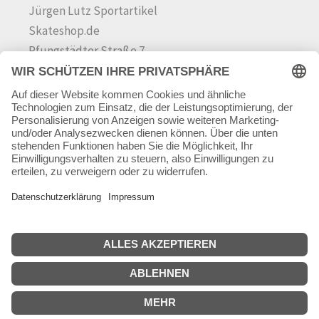
Jürgen Lutz Sportartikel
Skateshop.de
Pfungstädter Straße 7
64342 Seeheim-Jugenheim
Tel.
06257 868181
Mail:
info@skateshop.de
Warenkorb
Mein Konto
Copyright © 2026 skateshop.de
SEHR GUT
(5 / 5)
aus
45
Bewertungen bei: google.com ⓘ