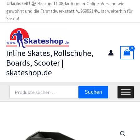
Zum
Urlaubszeit!
🏖️ Bis zum 11.08. läuft unser Online-Versand wie
mit
gewohnt und die Fahrradwerkstatt 📞9699214📞 ist weiterhin für
Inhalt
Stopper
72-
Sie da!
springen
90mm
Menge
Inline Skates, Rollschuhe,
Boards, Scooter |
skateshop.de
Suchen
Suchen
nach: