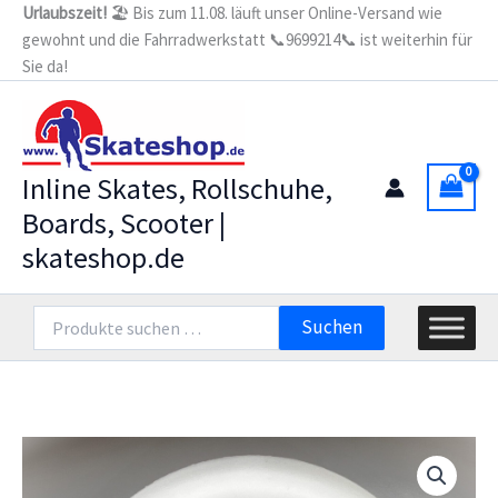
Zum
Urlaubszeit!
🏖️ Bis zum 11.08. läuft unser Online-Versand wie
GHOST
gewohnt und die Fahrradwerkstatt 📞9699214📞 ist weiterhin für
Inhalt
110mm/85A
(Stück)
Sie da!
springen
Menge
Inline Skates, Rollschuhe,
Boards, Scooter |
skateshop.de
Suchen
Suchen
nach: