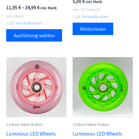
5,00
€
inkl. MwSt.
11,95
€
–
34,99
€
inkl. MwSt.
inkl. 19 % MwSt.
inkl. MwSt.
zzgl.
Versandkosten
zzgl.
Versandkosten
Weiterlesen
Dieses
Ausführung wählen
Produkt
weist
mehrere
Varianten
auf.
Die
Optionen
können
auf
der
110mm Inline Rollen
110mm Inline Rollen
Produktseite
Luminous-LED Wheels
Luminous-LED Wheels
gewählt