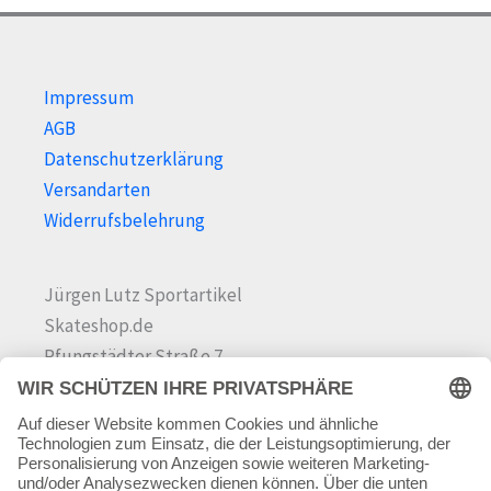
gewählt
gewä
werden
wer
Impressum
AGB
Datenschutzerklärung
Versandarten
Widerrufsbelehrung
Jürgen Lutz Sportartikel
Skateshop.de
Pfungstädter Straße 7
64342 Seeheim-Jugenheim
Tel.
06257 868181
Mail:
info@skateshop.de