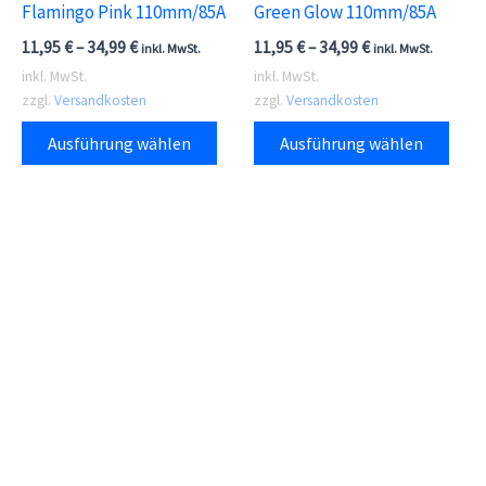
Flamingo Pink 110mm/85A
Green Glow 110mm/85A
werden
11,95
€
–
34,99
€
11,95
€
–
34,99
€
inkl. MwSt.
inkl. MwSt.
inkl. MwSt.
inkl. MwSt.
zzgl.
Versandkosten
zzgl.
Versandkosten
Dieses
Dies
Ausführung wählen
Ausführung wählen
Produkt
Prod
weist
weis
mehrere
meh
Varianten
Vari
auf.
auf.
Die
Die
Optionen
Opti
können
kön
auf
auf
der
der
Produktseite
Prod