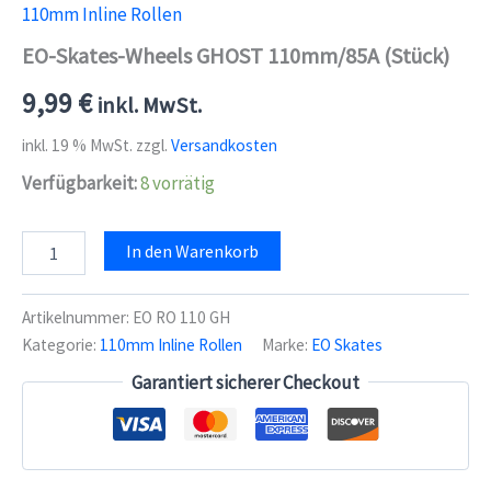
110mm Inline Rollen
EO-Skates-Wheels GHOST 110mm/85A (Stück)
9,99
€
inkl. MwSt.
inkl. 19 % MwSt.
zzgl.
Versandkosten
Verfügbarkeit:
8 vorrätig
EO-
In den Warenkorb
Skates-
Wheels
GHOST
Artikelnummer:
EO RO 110 GH
110mm/85A
Kategorie:
110mm Inline Rollen
Marke:
EO Skates
(Stück)
Menge
Garantiert sicherer Checkout