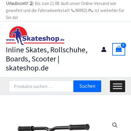
Zum
Urlaubszeit!
🏖️ Bis zum 11.08. läuft unser Online-Versand wie
Street
gewohnt und die Fahrradwerkstatt 📞9699214📞 ist weiterhin für
Inhalt
Scooter,
red
Sie da!
springen
Menge
Inline Skates, Rollschuhe,
Boards, Scooter |
skateshop.de
Suchen
Suchen
nach: