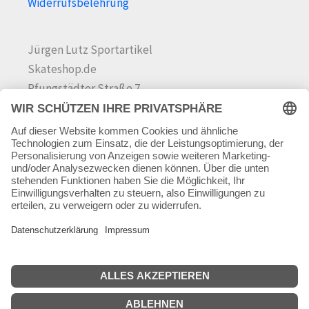
Widerrufsbelehrung
Jürgen Lutz Sportartikel
Skateshop.de
Pfungstädter Straße 7
64342 Seeheim-Jugenheim
Tel.
06257 868181
Mail:
info@skateshop.de
Warenkorb
Mein Konto