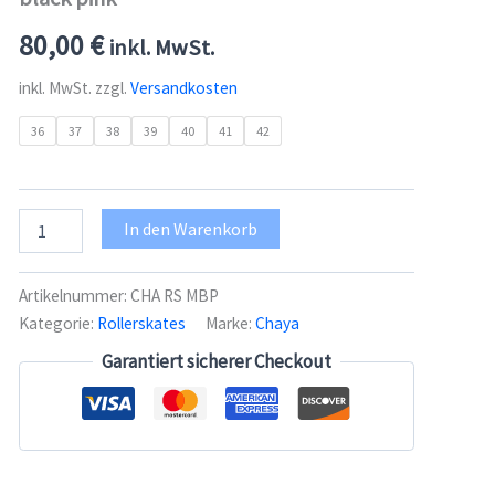
80,00
€
inkl. MwSt.
inkl. MwSt.
zzgl.
Versandkosten
36
37
38
39
40
41
42
Chaya
In den Warenkorb
Lifestyle
Rollerskates
Melrose
Artikelnummer:
CHA RS MBP
black
Kategorie:
Rollerskates
Marke:
Chaya
pink
Menge
Garantiert sicherer Checkout