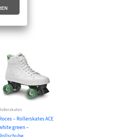
Rollerskates
Roces – Rollerskates ACE
white green –
Rollschuhe