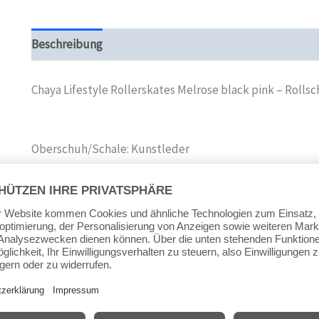
Beschreibung
Zusätzliche Informationen
Produktsi
Chaya Lifestyle Rollerskates Melrose black pink – Rolls
Oberschuh/Schale: Kunstleder
Schiene/Frame: glasfaserverstärktem Verbundmaterial
Rolle/Räder: Spectrum 61x38mm 78A Rolle