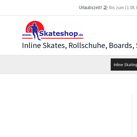
Zum
Urlaubszeit!
🏖️ Bis zum 11.08.
Inhalt
springen
Inline Skates, Rollschuhe, Boards,
Inline Skatin