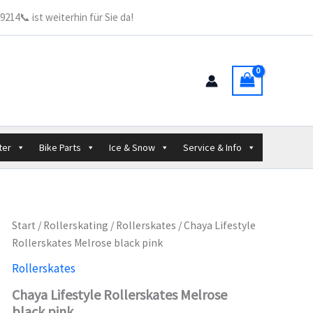
214📞 ist weiterhin für Sie da!
ter
Bike Parts
Ice & Snow
Service & Info
Start
/
Rollerskating
/
Rollerskates
/ Chaya Lifestyle
Rollerskates Melrose black pink
Rollerskates
Chaya Lifestyle Rollerskates Melrose
black pink