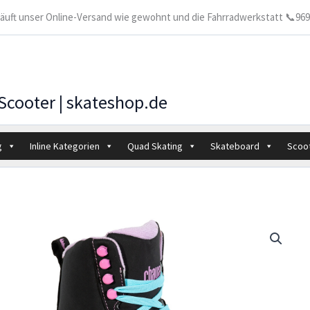
 läuft unser Online-Versand wie gewohnt und die Fahrradwerkstatt 📞9699
 Scooter | skateshop.de
g
Inline Kategorien
Quad Skating
Skateboard
Scoo