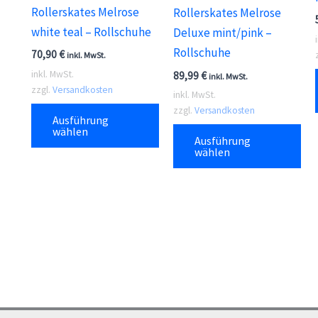
Rollerskates Melrose
Rollerskates Melrose
white teal – Rollschuhe
Deluxe mint/pink –
Rollschuhe
70,90
€
inkl. MwSt.
inkl. MwSt.
89,99
€
inkl. MwSt.
zzgl.
Versandkosten
inkl. MwSt.
Dieses
zzgl.
Versandkosten
Ausführung
Produkt
Die
wählen
Ausführung
weist
Pr
wählen
mehrere
wei
Varianten
me
auf.
Var
Die
auf
Optionen
Die
können
Opt
auf
kö
der
auf