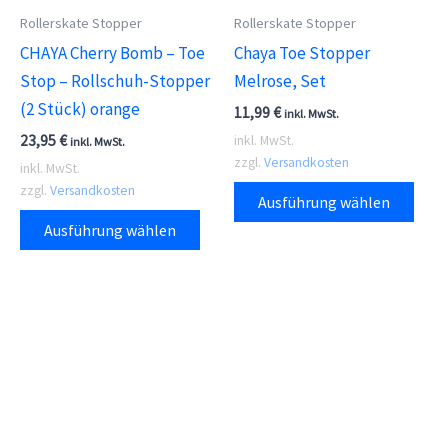
Produktseite
der
Rollerskate Stopper
Rollerskate Stopper
gewählt
Prod
CHAYA Cherry Bomb – Toe
Chaya Toe Stopper
werden
gewä
Stop – Rollschuh-Stopper
Melrose, Set
wer
(2 Stück) orange
11,99
€
inkl. MwSt.
23,95
€
inkl. MwSt.
inkl. MwSt.
zzgl.
Versandkosten
inkl. MwSt.
Dies
zzgl.
Versandkosten
Ausführung wählen
Dieses
Prod
Ausführung wählen
Produkt
weis
weist
meh
mehrere
Vari
Varianten
auf.
auf.
Die
Die
Opti
Optionen
kön
können
auf