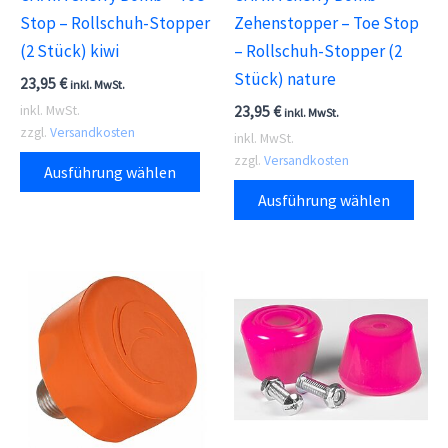
Stop – Rollschuh-Stopper
Zehenstopper – Toe Stop
(2 Stück) kiwi
– Rollschuh-Stopper (2
Stück) nature
23,95
€
inkl. MwSt.
23,95
€
inkl. MwSt.
inkl. MwSt.
zzgl.
Versandkosten
inkl. MwSt.
Dieses
zzgl.
Versandkosten
Ausführung wählen
Produkt
Dies
Ausführung wählen
weist
Prod
mehrere
weis
Varianten
meh
auf.
Vari
Die
auf.
Optionen
Die
können
Opti
auf
kön
der
auf