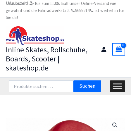
Zum
Urlaubszeit!
🏖️ Bis zum 11.08. läuft unser Online-Versand wie
gewohnt und die Fahrradwerkstatt 📞9699214📞 ist weiterhin für
Inhalt
Sie da!
springen
Inline Skates, Rollschuhe,
Boards, Scooter |
skateshop.de
Suchen
Suchen
nach: