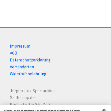
auf
der
der
Prod
Produktseite
gewä
gewählt
wer
werden
Impressum
AGB
Datenschutzerklärung
Versandarten
Widerrufsbelehrung
Jürgen Lutz Sportartikel
Skateshop.de
Pfungstädter Straße 7