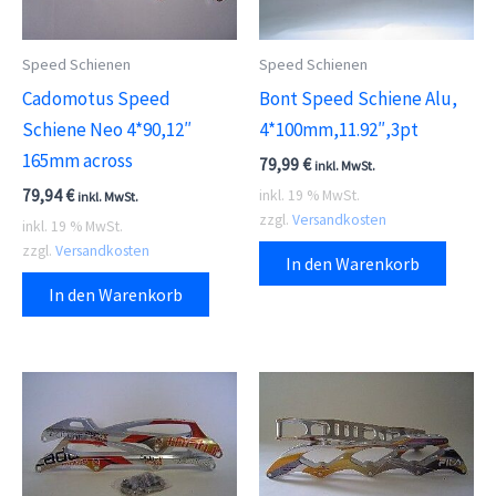
Speed Schienen
Speed Schienen
Cadomotus Speed
Bont Speed Schiene Alu,
Schiene Neo 4*90,12″
4*100mm,11.92″,3pt
165mm across
79,99
€
inkl. MwSt.
79,94
€
inkl. 19 % MwSt.
inkl. MwSt.
zzgl.
Versandkosten
inkl. 19 % MwSt.
zzgl.
Versandkosten
In den Warenkorb
In den Warenkorb