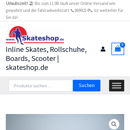
Zum
Urlaubszeit!
🏖️ Bis zum 11.08. läuft unser Online-Versand wie
Schiene
gewohnt und die Fahrradwerkstatt 📞9699214📞 ist weiterhin für
Inhalt
S-
Frame
Sie da!
springen
Alu,
4*100,
12.5"
3pt
schwarz
Inline Skates, Rollschuhe,
Menge
Boards, Scooter |
skateshop.de
Suchen
Suchen
nach: