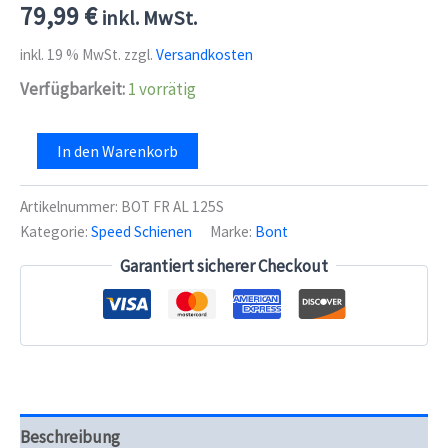
79,99
€
inkl. MwSt.
inkl. 19 % MwSt.
zzgl.
Versandkosten
Verfügbarkeit:
1 vorrätig
Bont
In den Warenkorb
Speed
Schiene
S-
Artikelnummer:
BOT FR AL 125S
Frame
Kategorie:
Speed Schienen
Marke:
Bont
Alu,
4*100,
Garantiert sicherer Checkout
12.5"
3pt
schwarz
Menge
Beschreibung