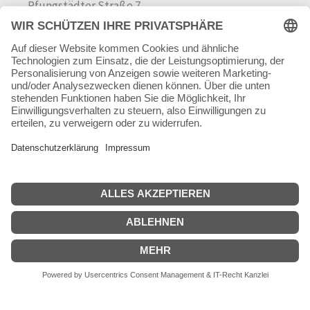
Pfungstädter Straße 7
64342 Seeheim-Jugenheim
Tel.
06257 868181
Mail:
info@skateshop.de
Warenkorb
Mein Konto
Copyright © 2026 skateshop.de
SEHR GUT
(5 / 5)
aus
45
Bewertungen bei: google.com ⓘ
Informationen zur Echtheit der Bewertungen
Alle Preise inkl. der gesetzlichen MwSt.