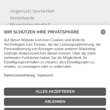
Jürgen Lutz Sportartikel
Skateshop.de
Pfungstädter Straße 7
64342 Seeheim-Jugenheim
Tel.
06257 868181
Mail:
info@skateshop.de
Warenkorb
Mein Konto
Copyright © 2026 skateshop.de