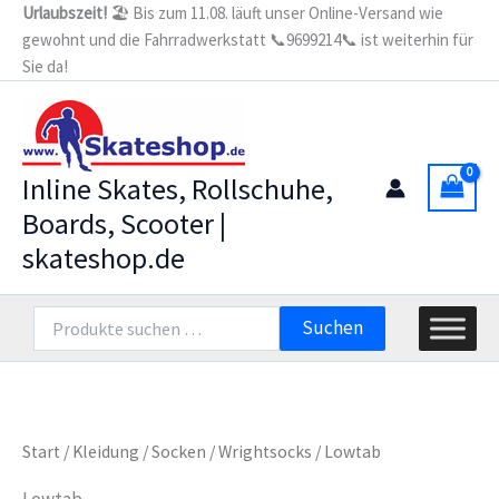
Zum
Urlaubszeit!
🏖️ Bis zum 11.08. läuft unser Online-Versand wie
gewohnt und die Fahrradwerkstatt 📞9699214📞 ist weiterhin für
Inhalt
Sie da!
springen
Inline Skates, Rollschuhe,
Boards, Scooter |
skateshop.de
Suchen
Suchen
nach:
Start
/
Kleidung
/
Socken
/
Wrightsocks
/ Lowtab
Lowtab