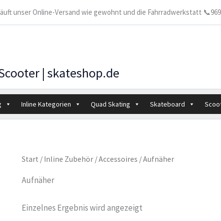
 läuft unser Online-Versand wie gewohnt und die Fahrradwerkstatt 📞9699
 Scooter | skateshop.de
g
Inline Kategorien
Quad Skating
Skateboard
Scoo
Start
/
Inline Zubehör
/
Accessoires
/ Aufnäher
Aufnäher
Einzelnes Ergebnis wird angezeigt