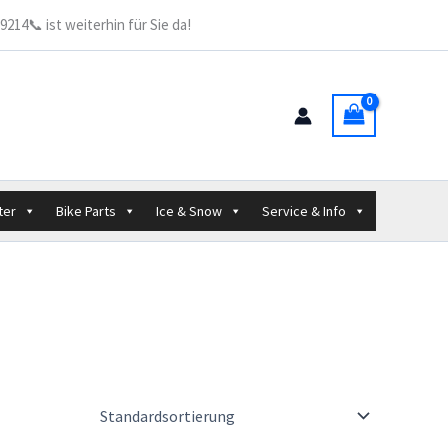
214📞 ist weiterhin für Sie da!
ter
Bike Parts
Ice & Snow
Service & Info