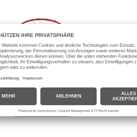
Aufnäher
Roces Aufnäher Gross
5,00
€
inkl. MwSt.
inkl. 19 % MwSt.
zzgl.
Versandkosten
In den
Warenkorb