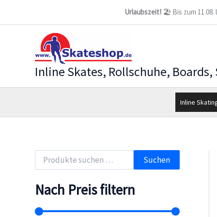
Zum
Urlaubszeit!
🏖️ Bis zum 11.08.
Inhalt
springen
Inline Skates, Rollschuhe, Boards,
Inline Skatin
S
Suchen
u
c
h
Nach Preis filtern
e
n
n