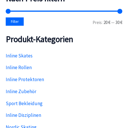
e
n
n
a
M
M
Filter
Preis:
20 €
—
30 €
c
i
a
h
n
x
:
Produkt-Kategorien
.
.
P
P
r
r
e
e
Inline Skates
i
i
s
s
Inline Rollen
Inline Protektoren
Inline Zubehör
Sport Bekleidung
Inline Disziplinen
Nordic Skating