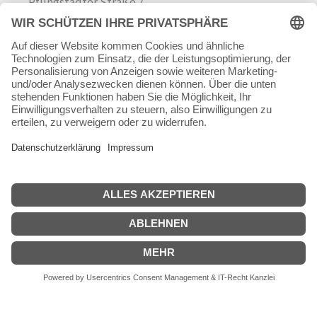
Pfungstädter Straße 7
64342 Seeheim-Jugenheim
Tel.
06257 868181
Mail:
info@skateshop.de
Warenkorb
Mein Konto
Copyright © 2026 skateshop.de
SEHR GUT
(5 / 5)
aus
45
Bewertungen bei: google.com ⓘ
Informationen zur Echtheit der Bewertungen
Alle Preise inkl. der gesetzlichen MwSt.