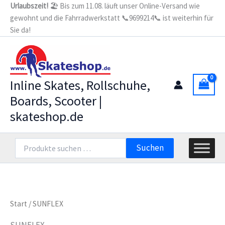
Zum
Urlaubszeit!
🏖️ Bis zum 11.08. läuft unser Online-Versand wie
gewohnt und die Fahrradwerkstatt 📞9699214📞 ist weiterhin für
Inhalt
Sie da!
springen
Inline Skates, Rollschuhe,
Boards, Scooter |
skateshop.de
Suchen
Suchen
nach:
Start
/ SUNFLEX
SUNFLEX