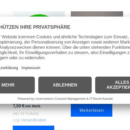
Rollen
Streetsurfing
Rollen
Wheelpack rot
Streetsurfing
17,95
€
inkl. MwSt.
Wheelpack grün, Rolle,
inkl. 19 % MwSt.
Stück,Restbestand
zzgl.
Versandkosten
7,50
€
inkl. MwSt.
Weiterlesen
inkl. 19 % MwSt.
zzgl.
Versandkosten