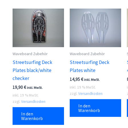
Waveboard Zubehör
Waveboard Zubehör
Streetsurfing Deck
Streetsurfing Deck
Plates black/white
Plates white
checker
14,95
€
inkl. MwSt.
19,90
€
inkl. 19 % MwSt.
inkl. MwSt.
zzgl.
Versandkosten
inkl. 19 % MwSt.
zzgl.
Versandkosten
In den
Warenkorb
In den
Warenkorb