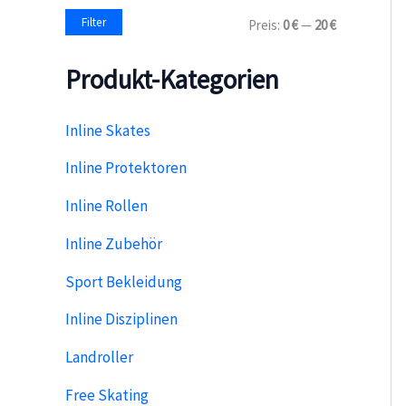
a
M
M
Filter
Preis:
0 €
—
20 €
c
i
a
h
n
x
:
Produkt-Kategorien
.
.
P
P
r
r
e
e
Inline Skates
i
i
s
s
Inline Protektoren
Inline Rollen
Inline Zubehör
Sport Bekleidung
Inline Disziplinen
Landroller
Free Skating