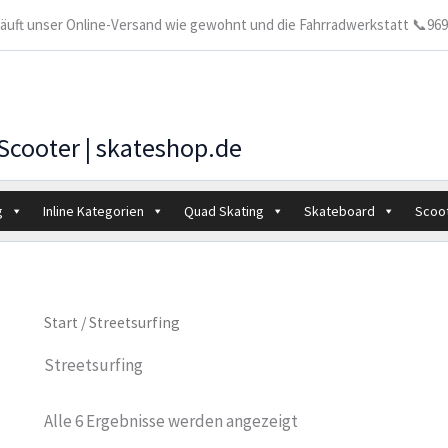
 läuft unser Online-Versand wie gewohnt und die Fahrradwerkstatt 📞9699
 Scooter | skateshop.de
g
Inline Kategorien
Quad Skating
Skateboard
Scoo
Start
/ Streetsurfing
Streetsurfing
Alle 6 Ergebnisse werden angezeigt