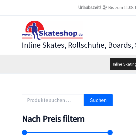
Zum
Urlaubszeit!
🏖️ Bis zum 11.08.
Inhalt
springen
Inline Skates, Rollschuhe, Boards,
Inline Skatin
S
Suchen
u
c
h
Nach Preis filtern
e
n
n