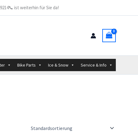
214📞 ist weiterhin für Sie da!
ter
Bike Parts
Ice & Snow
Service & Info