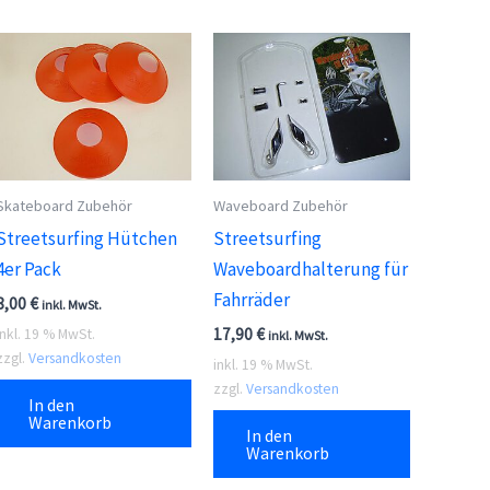
Skateboard Zubehör
Waveboard Zubehör
Streetsurfing Hütchen
Streetsurfing
4er Pack
Waveboardhalterung für
Fahrräder
8,00
€
inkl. MwSt.
17,90
€
inkl. 19 % MwSt.
inkl. MwSt.
zzgl.
Versandkosten
inkl. 19 % MwSt.
zzgl.
Versandkosten
In den
Warenkorb
In den
Warenkorb