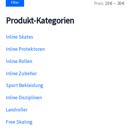
M
M
Filter
Preis:
10 €
—
20 €
c
i
a
h
n
x
:
Produkt-Kategorien
.
.
P
P
r
r
e
e
Inline Skates
i
i
s
s
Inline Protektoren
Inline Rollen
Inline Zubehör
Sport Bekleidung
Inline Disziplinen
Landroller
Free Skating