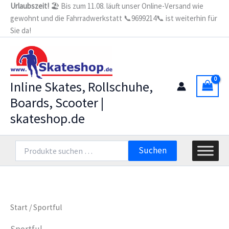
Zum
Urlaubszeit!
🏖️ Bis zum 11.08. läuft unser Online-Versand wie
gewohnt und die Fahrradwerkstatt 📞9699214📞 ist weiterhin für
Inhalt
Sie da!
springen
Inline Skates, Rollschuhe,
Boards, Scooter |
skateshop.de
Suchen
Suchen
nach:
Start
/ Sportful
Sportful