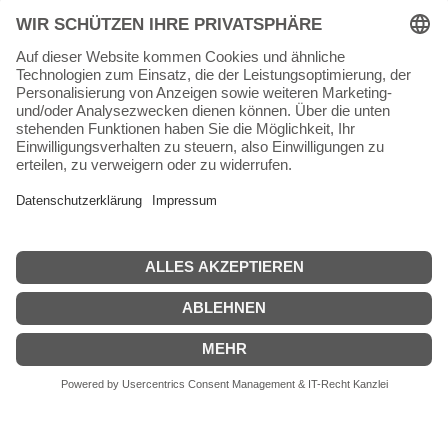
64342 Seeheim-Jugenheim
Tel.
06257 868181
Mail:
info@skateshop.de
Warenkorb
Mein Konto
Copyright © 2026 skateshop.de
SEHR GUT
(5 / 5)
aus
45
Bewertungen bei: google.com ⓘ
Informationen zur Echtheit der Bewertungen
Alle Preise inkl. der gesetzlichen MwSt.