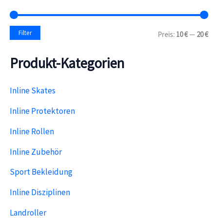
n
n
a
M
M
Filter
Preis:
10 €
—
20 €
c
i
a
h
n
x
:
Produkt-Kategorien
.
.
P
P
r
r
e
e
Inline Skates
i
i
s
s
Inline Protektoren
Inline Rollen
Inline Zubehör
Sport Bekleidung
Inline Disziplinen
Landroller