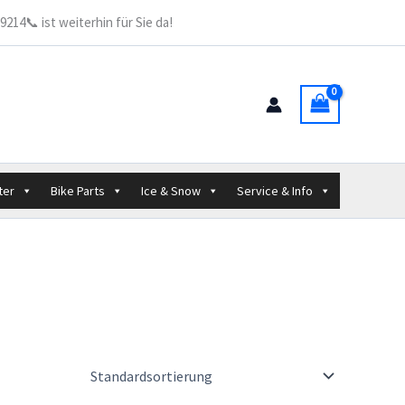
214📞 ist weiterhin für Sie da!
ter
Bike Parts
Ice & Snow
Service & Info