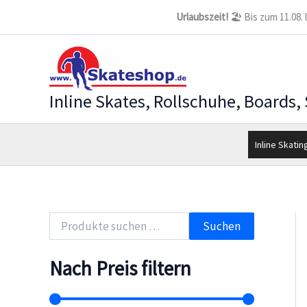
Zum
Urlaubszeit!
🏖️ Bis zum 11.08.
Inhalt
springen
Inline Skates, Rollschuhe, Boards,
Inline Skatin
S
Suchen
u
c
h
Nach Preis filtern
e
n
n