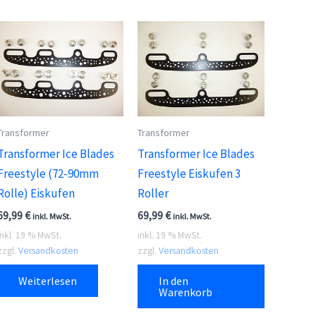
Transformer
Transformer
Transformer Ice Blades
Transformer Ice Blades
Freestyle (72-90mm
Freestyle Eiskufen 3
Rolle) Eiskufen
Roller
69,99
€
69,99
€
inkl. MwSt.
inkl. MwSt.
inkl. 19 % MwSt.
inkl. 19 % MwSt.
zzgl.
Versandkosten
zzgl.
Versandkosten
Weiterlesen
In den
Warenkorb