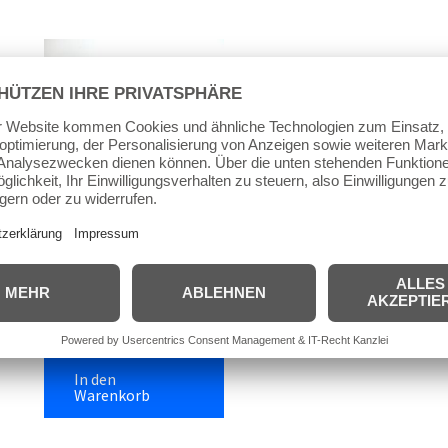
Transformer
Transformer Ice Blades
Spacer (Paar)
4,00
€
inkl. MwSt.
inkl. 19 % MwSt.
zzgl.
Versandkosten
In den
Warenkorb