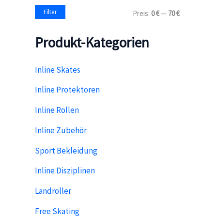
a
M
M
Filter
Preis:
0 €
—
70 €
c
i
a
h
n
x
:
Produkt-Kategorien
.
.
P
P
r
r
e
e
Inline Skates
i
i
s
s
Inline Protektoren
Inline Rollen
Inline Zubehör
Sport Bekleidung
Inline Disziplinen
Landroller
Free Skating