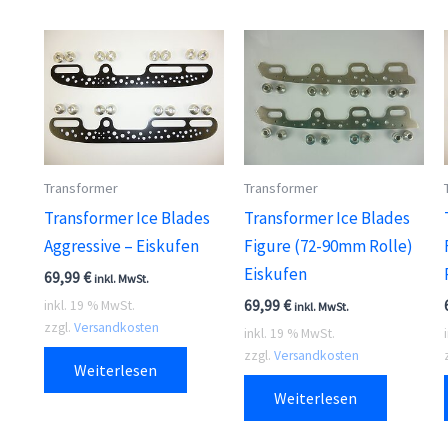
Transformer
Transformer
Transformer Ice Blades
Transformer Ice Blades
Aggressive – Eiskufen
Figure (72-90mm Rolle)
Eiskufen
69,99
€
inkl. MwSt.
69,99
€
inkl. 19 % MwSt.
inkl. MwSt.
zzgl.
Versandkosten
inkl. 19 % MwSt.
zzgl.
Versandkosten
Weiterlesen
Weiterlesen