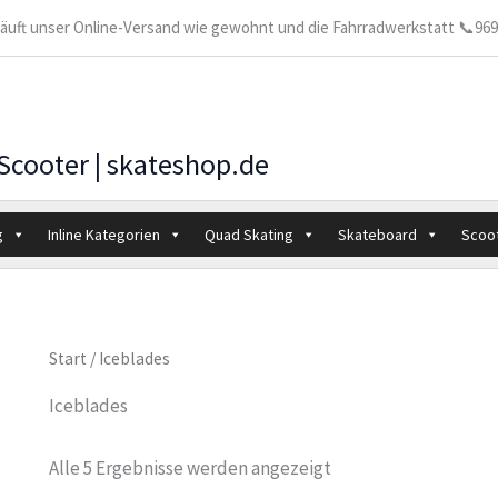
 läuft unser Online-Versand wie gewohnt und die Fahrradwerkstatt 📞9699
 Scooter | skateshop.de
g
Inline Kategorien
Quad Skating
Skateboard
Scoo
Start
/ Iceblades
Iceblades
Alle 5 Ergebnisse werden angezeigt