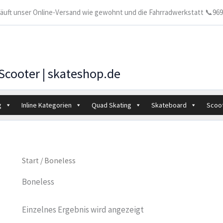
 läuft unser Online-Versand wie gewohnt und die Fahrradwerkstatt 📞9699
 Scooter | skateshop.de
g
Inline Kategorien
Quad Skating
Skateboard
Scoo
Start
/ Boneless
Boneless
Einzelnes Ergebnis wird angezeigt