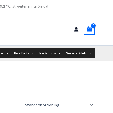
214📞 ist weiterhin für Sie da!
ter
Bike Parts
Ice & Snow
Service & Info