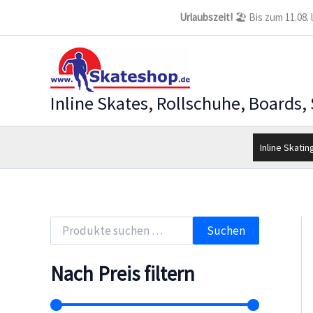
Zum
Urlaubszeit!
🏖️ Bis zum 11.08.
Inhalt
springen
Inline Skates, Rollschuhe, Boards,
Inline Skatin
S
Suchen
u
c
h
Nach Preis filtern
e
n
n