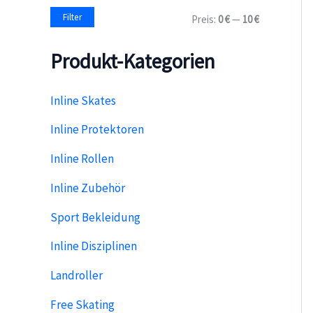
a
M
M
Filter
Preis:
0 €
—
10 €
c
i
a
h
n
x
:
Produkt-Kategorien
.
.
P
P
r
r
e
e
Inline Skates
i
i
s
s
Inline Protektoren
Inline Rollen
Inline Zubehör
Sport Bekleidung
Inline Disziplinen
Landroller
Free Skating