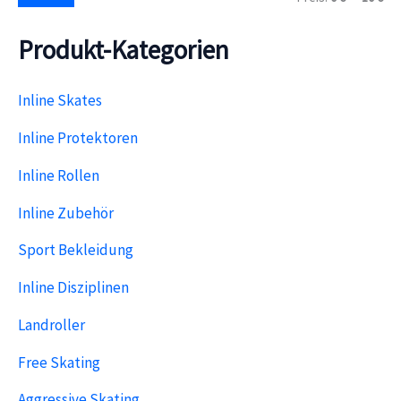
i
a
h
n
x
:
Produkt-Kategorien
.
.
P
P
r
r
e
e
Inline Skates
i
i
s
s
Inline Protektoren
Inline Rollen
Inline Zubehör
Sport Bekleidung
Inline Disziplinen
Landroller
Free Skating
Aggressive Skating