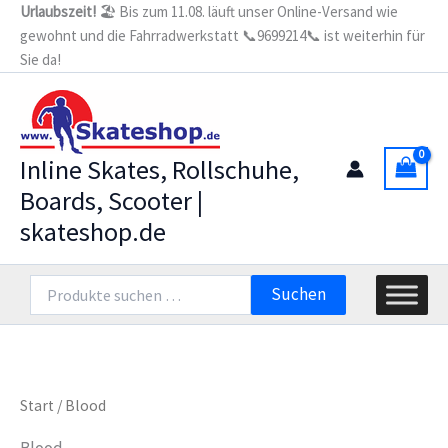
Zum
Urlaubszeit!
🏖️ Bis zum 11.08. läuft unser Online-Versand wie
gewohnt und die Fahrradwerkstatt 📞9699214📞 ist weiterhin für
Inhalt
Sie da!
springen
Inline Skates, Rollschuhe,
Boards, Scooter |
skateshop.de
Suchen
Suchen
nach:
Start
/ Blood
Blood