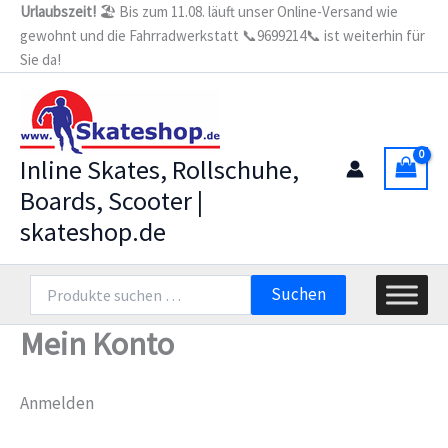
Zum
Urlaubszeit!
🏖️ Bis zum 11.08. läuft unser Online-Versand wie
gewohnt und die Fahrradwerkstatt 📞9699214📞 ist weiterhin für
Inhalt
Sie da!
springen
Inline Skates, Rollschuhe,
Boards, Scooter |
skateshop.de
Suchen
Suchen
nach:
Mein Konto
Anmelden