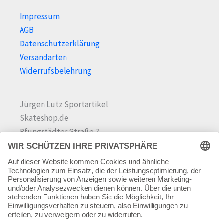
Impressum
AGB
Datenschutzerklärung
Versandarten
Widerrufsbelehrung
Jürgen Lutz Sportartikel
Skateshop.de
Pfungstädter Straße 7
64342 Seeheim-Jugenheim
Tel.
06257 868181
Mail:
info@skateshop.de
Warenkorb