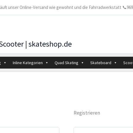
 läuft unser Online-Versand wie gewohnt und die Fahrradwerkstatt 📞9699
 Scooter | skateshop.de
g
Inline Kategorien
Quad Skating
Skateboard
Scoo
Registrieren