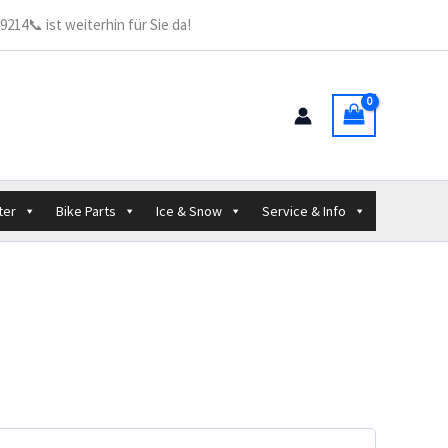
214📞 ist weiterhin für Sie da!
ter
Bike Parts
Ice & Snow
Service & Info