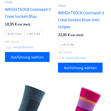
Crew
Crew
WRIGHTSOCK Coolmesh II
WRIGHTSOCK Coolmesh II
Crew Socken Blau
Crew Socken blue-mist
18,95
€
inkl. MwSt.
stripes
M (37.5-41)
L (41.5-45)
23,95
€
inkl. MwSt.
inkl. MwSt.
L (41.5-45)
zzgl.
Versandkosten
inkl. MwSt.
Dieses
Ausführung wählen
zzgl.
Versandkosten
Produkt
Dies
weist
Ausführung wählen
Prod
mehrere
weis
Varianten
meh
auf.
Vari
Die
auf.
Optionen
Die
können