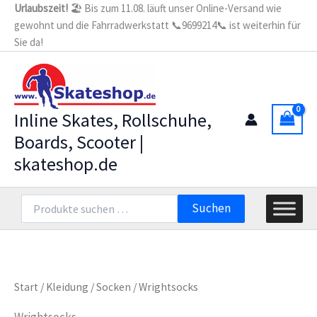
Zum
Urlaubszeit!
🏖️ Bis zum 11.08. läuft unser Online-Versand wie
gewohnt und die Fahrradwerkstatt 📞9699214📞 ist weiterhin für
Inhalt
Sie da!
springen
Inline Skates, Rollschuhe,
Boards, Scooter |
skateshop.de
Suchen
Suchen
nach:
Start
/
Kleidung
/
Socken
/ Wrightsocks
Wrightsocks