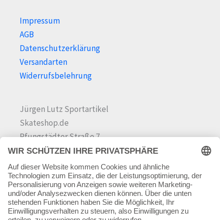
Impressum
AGB
Datenschutzerklärung
Versandarten
Widerrufsbelehrung
Jürgen Lutz Sportartikel
Skateshop.de
Pfungstädter Straße 7
64342 Seeheim-Jugenheim
Tel.
06257 868181
Mail:
info@skateshop.de
Warenkorb