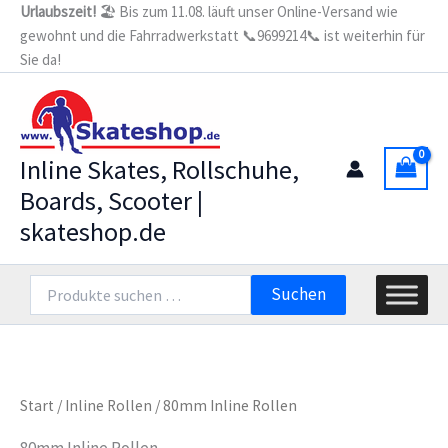
Zum
Urlaubszeit!
🏖️ Bis zum 11.08. läuft unser Online-Versand wie
gewohnt und die Fahrradwerkstatt 📞9699214📞 ist weiterhin für
Inhalt
Sie da!
springen
Inline Skates, Rollschuhe,
Boards, Scooter |
skateshop.de
Suchen
Suchen
nach:
Start
/
Inline Rollen
/ 80mm Inline Rollen
80mm Inline Rollen