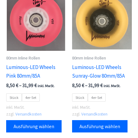
auf.
auf.
Die
Die
Optionen
Opti
können
kön
auf
auf
der
der
80mm Inline Rollen
80mm Inline Rollen
Produktseite
Prod
Luminous-LED Wheels
Luminous-LED Wheels
gewählt
gewä
Pink 80mm/85A
Sunray-Glow 80mm/85A
werden
wer
8,50
€
–
31,99
€
8,50
€
–
31,99
€
inkl. MwSt.
inkl. MwSt.
Stück
4er-Set
Stück
4er-Set
inkl. MwSt.
inkl. MwSt.
zzgl.
Versandkosten
zzgl.
Versandkosten
Dieses
Dies
Ausführung wählen
Ausführung wählen
Produkt
Prod