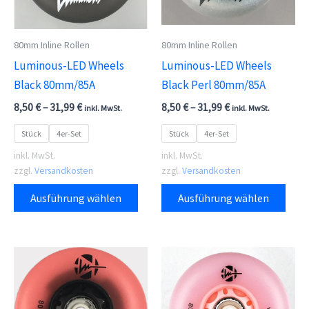
80mm Inline Rollen
80mm Inline Rollen
Luminous-LED Wheels
Luminous-LED Wheels
Black 80mm/85A
Black Perl 80mm/85A
8,50
€
–
31,99
€
8,50
€
–
31,99
€
inkl. MwSt.
inkl. MwSt.
Stück
4er-Set
Stück
4er-Set
inkl. MwSt.
inkl. MwSt.
zzgl.
Versandkosten
zzgl.
Versandkosten
Dieses
Dies
Ausführung wählen
Ausführung wählen
Produkt
Prod
weist
weis
mehrere
meh
Varianten
Vari
auf.
auf.
Die
Die