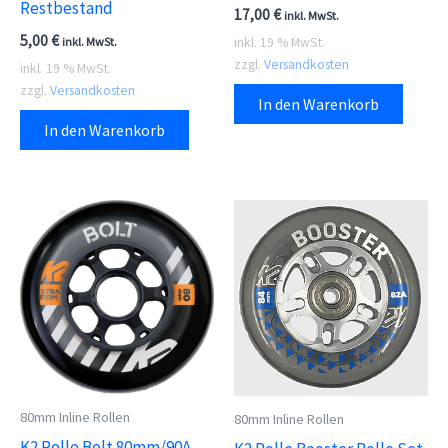
Restbestand
17,00
€
inkl. MwSt.
5,00
€
inkl. 19 % MwSt.
inkl. MwSt.
zzgl.
Versandkosten
inkl. 19 % MwSt.
zzgl.
Versandkosten
In den Warenkorb
In den Warenkorb
80mm Inline Rollen
80mm Inline Rollen
K2 Rolle Bolt 80mm/90A