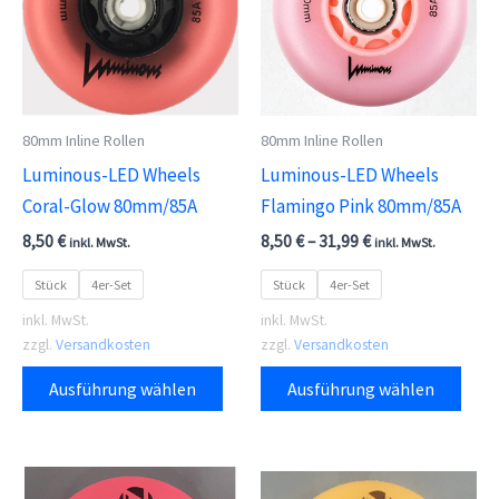
Optionen
Opti
können
kön
auf
auf
der
der
80mm Inline Rollen
80mm Inline Rollen
Produktseite
Prod
Luminous-LED Wheels
Luminous-LED Wheels
gewählt
gewä
Coral-Glow 80mm/85A
Flamingo Pink 80mm/85A
werden
wer
8,50
€
8,50
€
–
31,99
€
inkl. MwSt.
inkl. MwSt.
Stück
4er-Set
Stück
4er-Set
inkl. MwSt.
inkl. MwSt.
zzgl.
Versandkosten
zzgl.
Versandkosten
Dieses
Dies
Ausführung wählen
Ausführung wählen
Produkt
Prod
weist
weis
mehrere
meh
Varianten
Vari