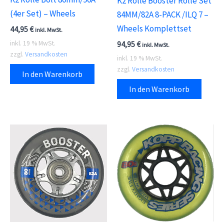
K2 Rolle Booster Rolle Set
(4er Set) – Wheels
84MM/82A 8-PACK /ILQ 7 –
Wheels Komplettset
44,95
€
inkl. MwSt.
inkl. 19 % MwSt.
94,95
€
inkl. MwSt.
zzgl.
Versandkosten
inkl. 19 % MwSt.
zzgl.
Versandkosten
In den Warenkorb
In den Warenkorb