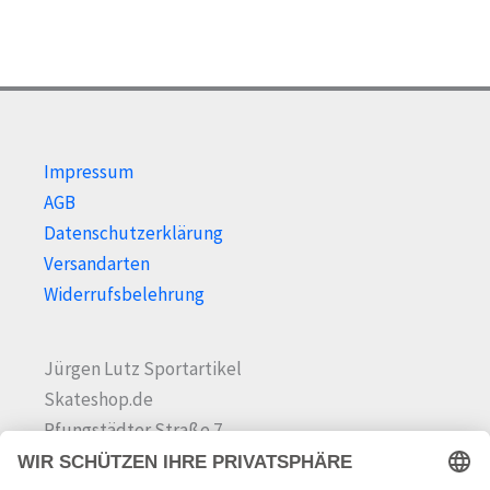
:
.
.
P
P
r
r
e
e
i
i
s
s
Impressum
AGB
Datenschutzerklärung
Versandarten
Widerrufsbelehrung
Jürgen Lutz Sportartikel
Skateshop.de
Pfungstädter Straße 7
64342 Seeheim-Jugenheim