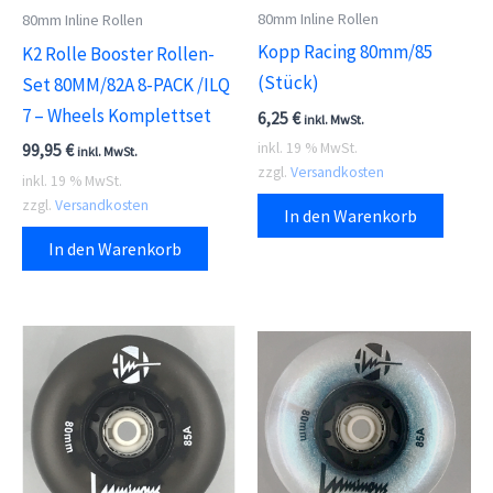
80mm Inline Rollen
80mm Inline Rollen
Kopp Racing 80mm/85
K2 Rolle Booster Rollen-
(Stück)
Set 80MM/82A 8-PACK /ILQ
7 – Wheels Komplettset
6,25
€
inkl. MwSt.
inkl. 19 % MwSt.
99,95
€
inkl. MwSt.
zzgl.
Versandkosten
inkl. 19 % MwSt.
zzgl.
Versandkosten
In den Warenkorb
In den Warenkorb